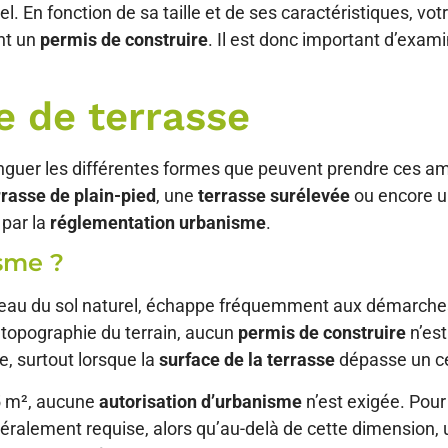
. En fonction de sa taille et de ses caractéristiques, vot
nt un
permis de construire
. Il est donc important d’exam
e de terrasse
istinguer les différentes formes que peuvent prendre ces
rrasse de plain-pied
, une
terrasse surélevée
ou encore 
 par la
réglementation urbanisme
.
isme ?
niveau du sol naturel, échappe fréquemment aux démarche
a topographie du terrain, aucun
permis de construire
n’es
e, surtout lorsque la
surface de la terrasse
dépasse un cer
 5 m², aucune
autorisation d’urbanisme
n’est exigée. Pou
éralement requise, alors qu’au-delà de cette dimension,