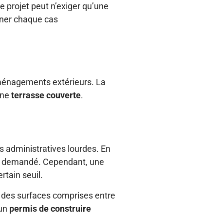
re projet peut n’exiger qu’une
iner chaque cas
 aménagements extérieurs. La
une
terrasse couverte
.
s administratives lourdes. En
t demandé. Cependant, une
tain seuil.
r des surfaces comprises entre
 un
permis de construire