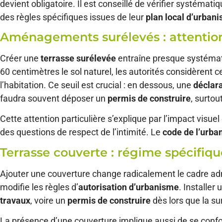
devient obligatoire. Il est conseillé de vérifier systém
des règles spécifiques issues de leur
plan local d’urban
Aménagements surélevés : attention 
Créer une
terrasse surélevée
entraîne presque systémat
60 centimètres le sol naturel, les autorités considèrent 
l’habitation. Ce seuil est crucial : en dessous, une
déclara
faudra souvent déposer un
permis de construire
, surtou
Cette attention particulière s’explique par l’impact visu
des questions de respect de l’intimité. Le
code de l’urb
Terrasse couverte : régime spécifiqu
Ajouter une couverture change radicalement le cadre adm
modifie les règles d’
autorisation d’urbanisme
. Installer
travaux
, voire un
permis de construire
dès lors que la s
La présence d’une couverture implique aussi de se confo