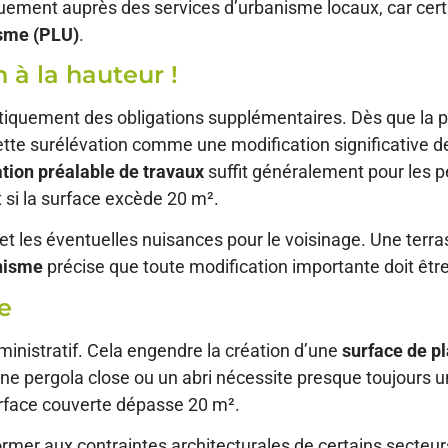
atiquement auprès des services d’urbanisme locaux, car c
isme (PLU)
.
à la hauteur !
iquement des obligations supplémentaires. Dès que la 
cette surélévation comme une modification significative de
tion préalable de travaux
suffit généralement pour les pe
t si la surface excède 20 m².
el et les éventuelles nuisances pour le voisinage. Une ter
anisme
précise que toute modification importante doit êt
e
inistratif. Cela engendre la création d’une
surface de p
 une pergola close ou un abri nécessite presque toujours 
urface couverte dépasse 20 m².
rmer aux contraintes architecturales de certains secteu